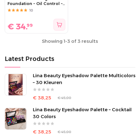
Foundation – Oil Control –
Long Lasting – Vegan – Lina
10
Beauty
€
34.
99
Showing 1-3 of 3 results
Latest Products
Lina Beauty Eyeshadow Palette Multicolors
– 30 Kleuren
€ 38,25
€ 45,00
Lina Beauty Eyeshadow Palette – Cocktail
30 Colors
€ 38,25
€ 45,00