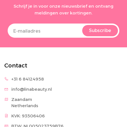
Schrijf je in voor onze nieuwsbrief en ontvang
meldingen over kortingen.
Subscribe
Contact
+31 6 8
4124958
info@lina
beauty.nl
Zaandam

Netherlands
KVK: 93506406
BTW: NL005023759B76