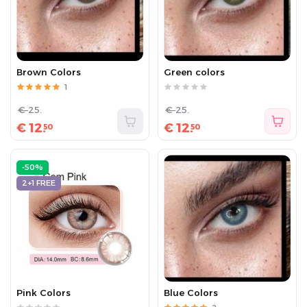
Brown Colors
Green colors
1
€
25.
€
25.
€
12.
€
12.
50
50
-50%
2+1 FREE
Pink Colors
Blue Colors