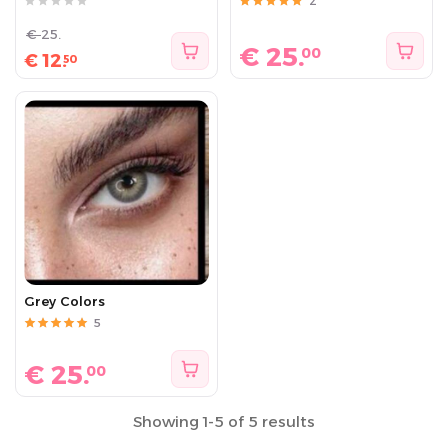
2
€
25.
€
25.
00
€
12.
50
Grey Colors
5
€
25.
00
Showing 1-5 of 5 results