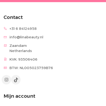
Contact
+31 6 8
4124958
info@lina
beauty.nl
Zaandam

Netherlands
KVK: 93506406
BTW: NL005023759B76
Mijn account