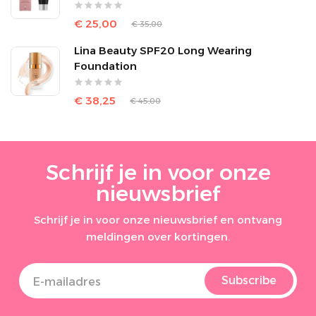
€ 25,00
€ 35,00
Lina Beauty SPF20 Long Wearing
Foundation
€ 38,25
€ 45,00
Schrijf je in voor onze
nieuwsbrief
Schrijf je in voor onze nieuwsbrief en ontvang
meldingen over kortingen.
Subscribe