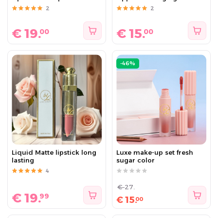
2
2
€
19.
€
15.
00
00
-46%
Liquid Matte lipstick long
Luxe make-up set fresh
lasting
sugar color
4
€
27.
€
19.
99
€
15.
00