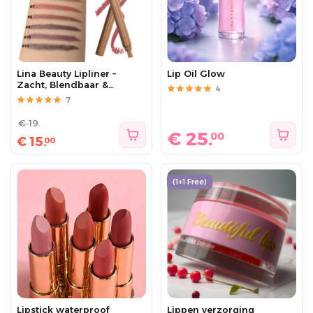
Lina Beauty Lipliner –
Lip Oil Glow
Zacht, Blendbaar &
4
Langhoudend
7
€
19.
€
25.
00
€
15.
00
(1+1 Free)
Lipstick waterproof
Lippen verzorging