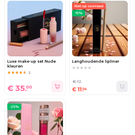
Niet op voorraad
-15%
Luxe make-up set Nude
Langhoudende lipliner
kleuren
2
€
12.
€
35.
00
€
11.
04
-25%