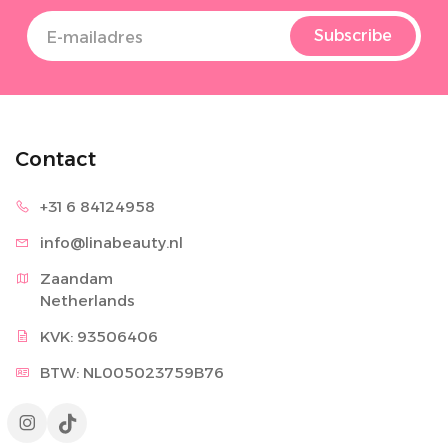
Subscribe
Contact
+31 6 8
4124958
info@lina
beauty.nl
Zaandam

Netherlands
KVK: 93506406
BTW: NL005023759B76