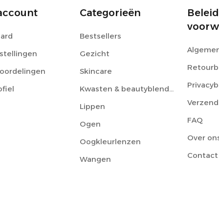
account
Categorieën
Beleid
voorw
ard
Bestsellers
Algemen
stellingen
Gezicht
Retourb
eoordelingen
Skincare
Privacyb
ofiel
Kwasten & beautyblenders
Verzend
Lippen
FAQ
Ogen
Over on
Oogkleurlenzen
Contact
Wangen