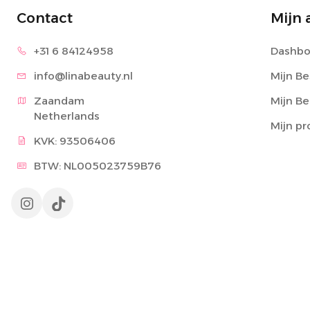
Contact
Mijn 
+31 6 8
4124958
Dashbo
info@lina
beauty.nl
Mijn Be
Zaandam

Mijn B
Netherlands
Mijn pr
KVK: 93506406
BTW: NL005023759B76