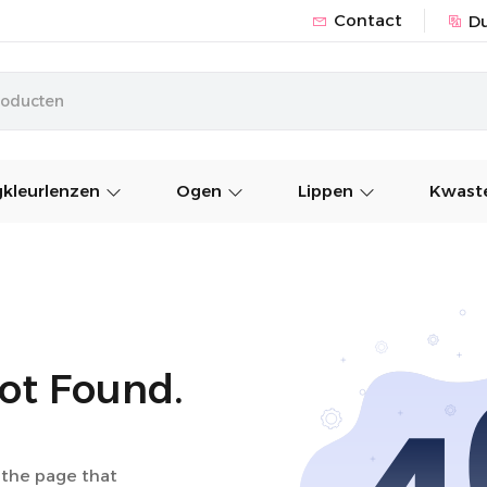
Contact
D
kleurlenzen
Ogen
Lippen
Kwaste
ot Found.
 the page that