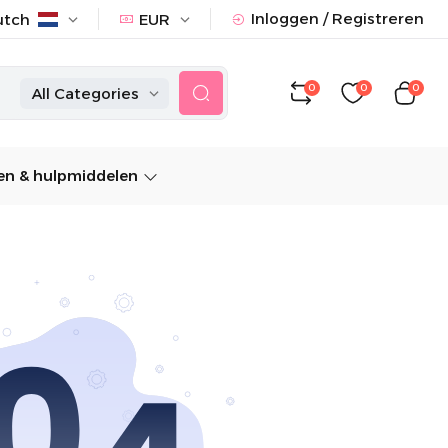
Inloggen / Registreren
utch
EUR
0
0
0
All Categories
n & hulpmiddelen