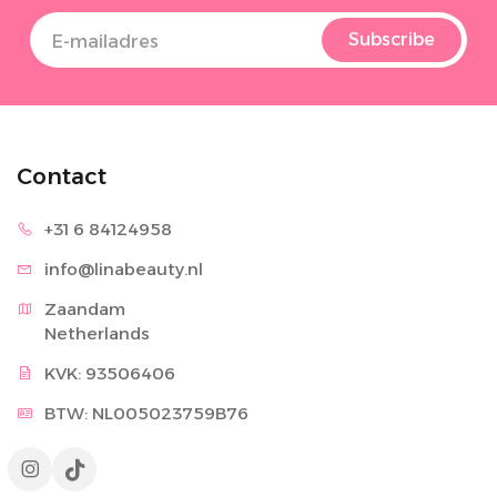
Subscribe
Contact
+31 6 8
4124958
info@lina
beauty.nl
Zaandam

Netherlands
KVK: 93506406
BTW: NL005023759B76