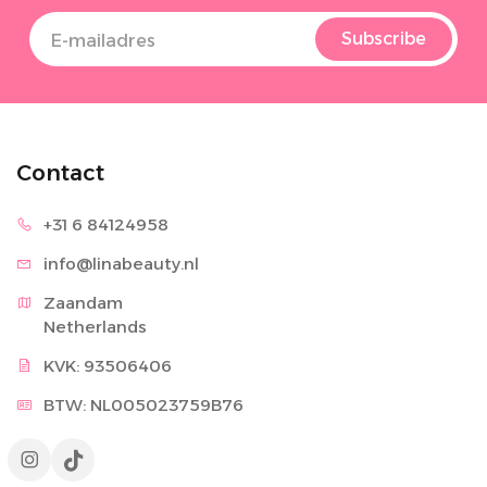
Subscribe
Contact
+31 6 8
4124958
info@lina
beauty.nl
Zaandam

Netherlands
KVK: 93506406
BTW: NL005023759B76