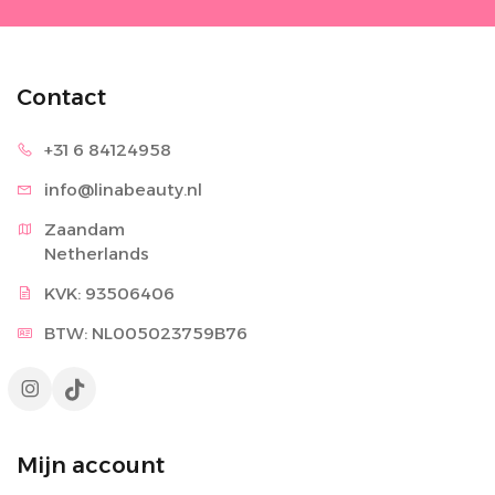
Contact
+31 6 8
4124958
info@lina
beauty.nl
Zaandam

Netherlands
KVK: 93506406
BTW: NL005023759B76
Mijn account