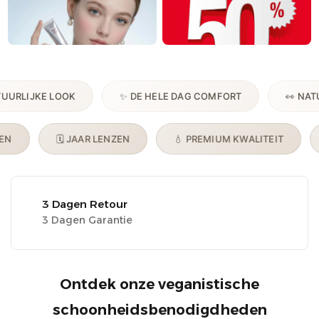
JKE LOOK
✨ DE HELE DAG COMFORT
👀 NATUURLIJ
E LENZEN
🗓️ JAAR LENZEN
💧 PREMIUM KWALITEIT
3 Dagen Retour
3 Dagen Garantie
Ontdek onze veganistische
schoonheidsbenodigdheden