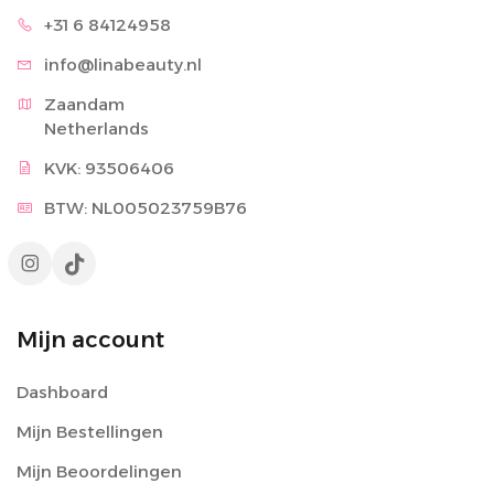
+31 6 8
4124958
info@lina
beauty.nl
Zaandam

Netherlands
KVK: 93506406
BTW: NL005023759B76
Mijn account
Dashboard
Mijn Bestellingen
Mijn Beoordelingen