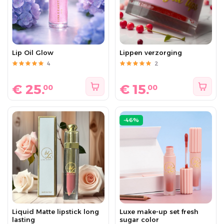
Lip Oil Glow
Lippen verzorging
4
2
€
25.
€
15.
00
00
-46%
Liquid Matte lipstick long
Luxe make-up set fresh
lasting
sugar color