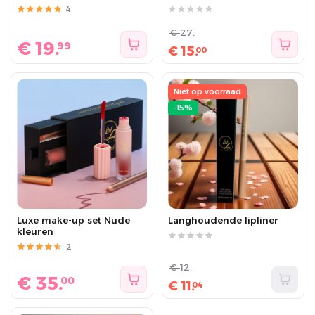
4
€
27.
€
19.
99
€
15.
00
Niet op voorraad
-15%
Luxe make-up set Nude
Langhoudende lipliner
kleuren
2
€
12.
€
35.
00
€
11.
04