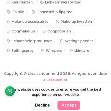
Kleurlenzen
Lichaamsverzorging
Lip olie
Lippenstift & lipgloss
Make-up accessoires
Make-up kwasten
Oogmake-up
Oogpotloden
Schoonheidsproducten
Settings poeder
Settingspray
Wimpers
skincare
Copyright © Lina schoonheid 2026. Aangedreven deur
eGateweb.nl
.
The website uses cookies to ensure you get the best
experience on our website.
0
0
Decline
Accept
Winkelwagen
Winkelwagen
Home
Home
Categorieën
Categorieën
Account
Account