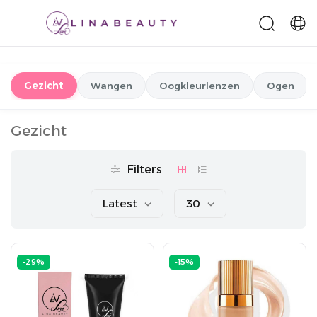
Gezicht
Wangen
Oogkleurlenzen
Ogen
Gezicht
Filters
Latest
30
-29%
-15%