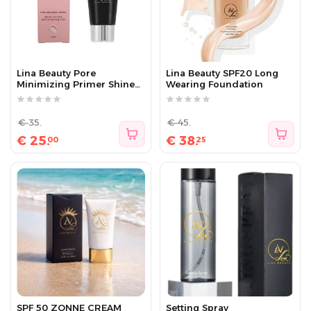
Lina Beauty Pore
Lina Beauty SPF20 Long
Minimizing Primer Shine
Wearing Foundation
Control
€
35.
€
45.
€
25.
€
38.
00
25
SPF 50 ZONNE CREAM
Setting Spray