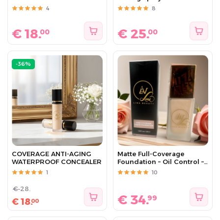
4
8
€
18.
€
25.
00
00
-36%
COVERAGE ANTI-AGING
Matte Full-Coverage
WATERPROOF CONCEALER
Foundation – Oil Control –
Long Lasting – Vegan – Lina
1
10
Beauty
€
28.
€
34.
99
€
18.
00