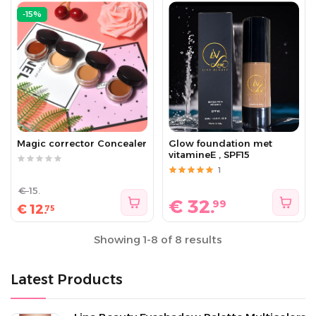
-15%
Magic corrector Concealer
Glow foundation met
vitamineE , SPF15
1
€
15.
€
32.
99
€
12.
75
Showing 1-8 of 8 results
Latest Products