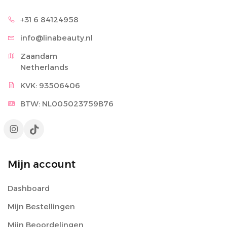
+31 6 8
4124958
info@lina
beauty.nl
Zaandam

Netherlands
KVK: 93506406
BTW: NL005023759B76
Mijn account
Dashboard
Mijn Bestellingen
Mijn Beoordelingen