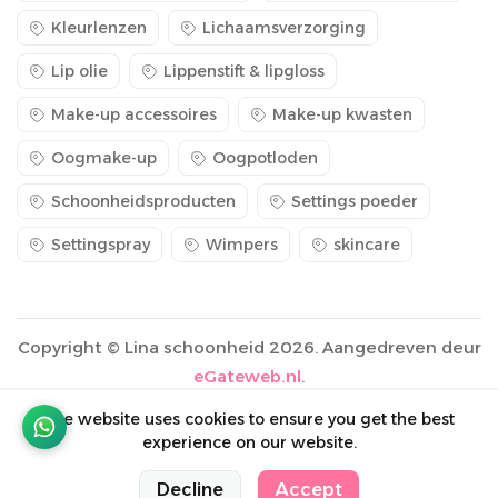
Kleurlenzen
Lichaamsverzorging
Lip olie
Lippenstift & lipgloss
Make-up accessoires
Make-up kwasten
Oogmake-up
Oogpotloden
Schoonheidsproducten
Settings poeder
Settingspray
Wimpers
skincare
Copyright © Lina schoonheid 2026. Aangedreven deur
eGateweb.nl
.
The website uses cookies to ensure you get the best
experience on our website.
0
0
Decline
Accept