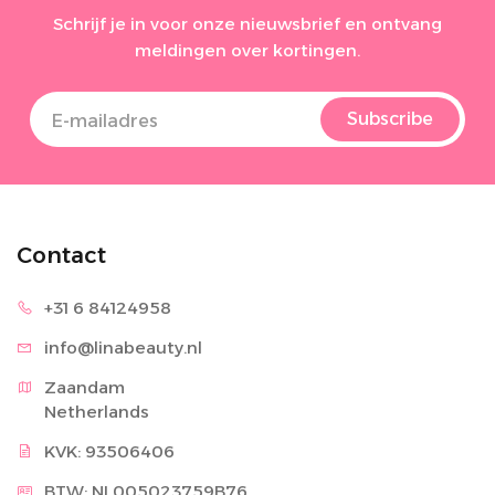
Schrijf je in voor onze nieuwsbrief en ontvang
meldingen over kortingen.
Subscribe
Contact
+31 6 8
4124958
info@lina
beauty.nl
Zaandam

Netherlands
KVK: 93506406
BTW: NL005023759B76