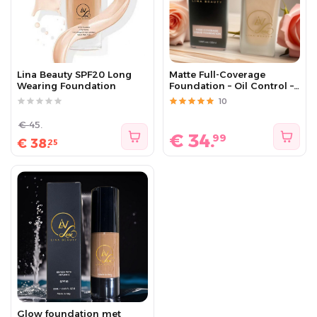
Lina Beauty SPF20 Long
Matte Full-Coverage
Wearing Foundation
Foundation – Oil Control –
Long Lasting – Vegan – Lina
10
Beauty
€
45.
€
34.
99
€
38.
25
Glow foundation met