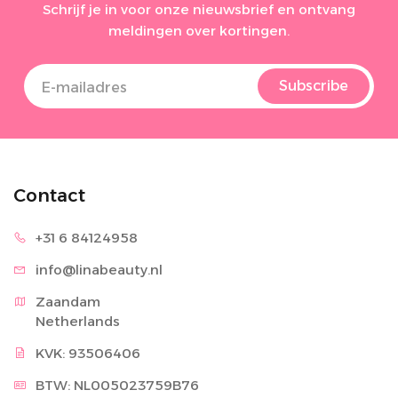
Schrijf je in voor onze nieuwsbrief en ontvang
meldingen over kortingen.
Subscribe
Contact
+31 6 8
4124958
info@lina
beauty.nl
Zaandam

Netherlands
KVK: 93506406
BTW: NL005023759B76