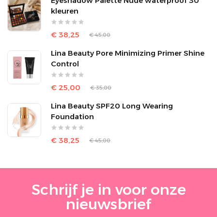
Eyeshadow Palette Nude waterproof 30
kleuren
€ 38,25
€ 45,00
Lina Beauty Pore Minimizing Primer Shine
Control
€ 25,00
€ 35,00
Lina Beauty SPF20 Long Wearing
Foundation
€ 38,25
€ 45,00
Schrijf je in voor onze
nieuwsbrief