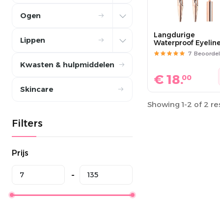
Ogen
Langdurige
Lippen
Waterproof Eyelin
7
Beoordel
Kwasten & hulpmiddelen
€
18.
00
Skincare
Showing 1-2 of 2 re
Filters
Prijs