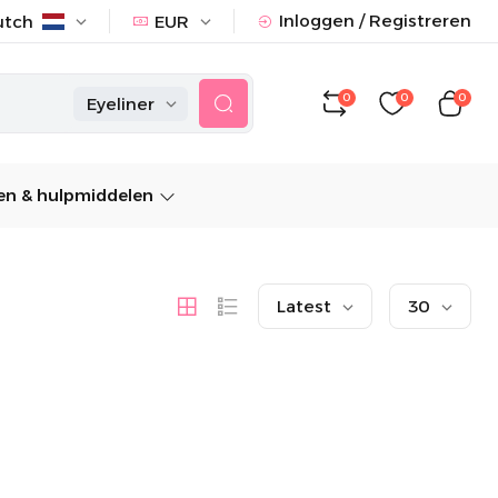
Inloggen / Registreren
utch
EUR
0
0
0
Eyeliner
n & hulpmiddelen
Latest
30