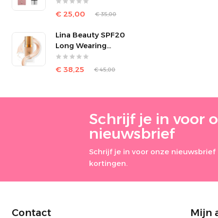
Shine Control
€ 25,00
€ 35,00
Lina Beauty SPF20
Long Wearing
Foundation
€ 38,25
€ 45,00
Schrijf je in voor 
nieuwsbrief
Schrijf je in voor onze nieuwsbri
kortingen.
Contact
Mijn 