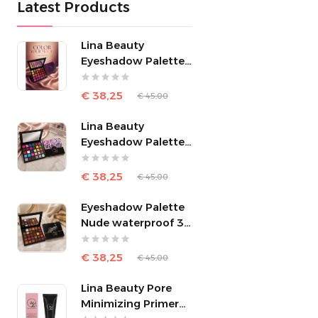
Latest Products
Lina Beauty
Eyeshadow Palette
Multicolors – 30
Kleuren
€ 38,25
€ 45,00
Lina Beauty
Eyeshadow Palette –
Cocktail 30 Colors
€ 38,25
€ 45,00
Eyeshadow Palette
Nude waterproof 30
kleuren
€ 38,25
€ 45,00
Lina Beauty Pore
Minimizing Primer