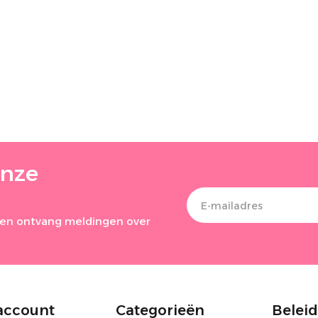
onze
ef en ontvang meldingen over
account
Categorieën
Beleid