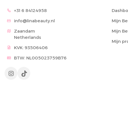
+31 6 8
4124958
Dashbo
info@lina
beauty.nl
Mijn Be
Zaandam

Mijn B
Netherlands
Mijn pr
KVK: 93506406
BTW: NL005023759B76