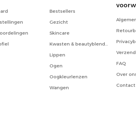
voorw
ard
Bestsellers
Algemen
stellingen
Gezicht
Retourb
eoordelingen
Skincare
Privacyb
ofiel
Kwasten & beautyblenders
Verzend
Lippen
FAQ
Ogen
Over on
Oogkleurlenzen
Contact
Wangen