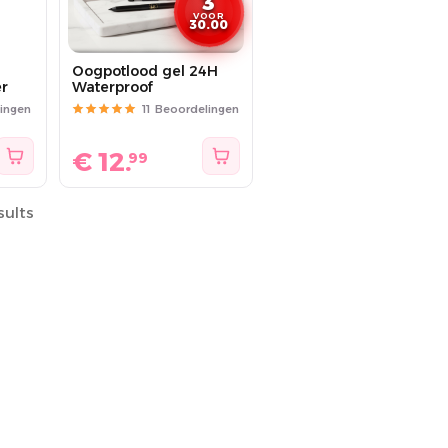
3
VOOR
30.00
Oogpotlood gel 24H
er
Waterproof
ingen
11
Beoordelingen
€
12.
99
sults