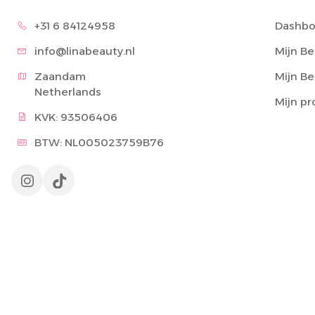
+31 6 8
4124958
Dashbo
info@lina
beauty.nl
Mijn Be
Zaandam

Mijn B
Netherlands
Mijn pr
KVK: 93506406
BTW: NL005023759B76