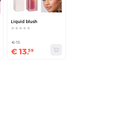
Liquid blush
€
15.
€
13.
59