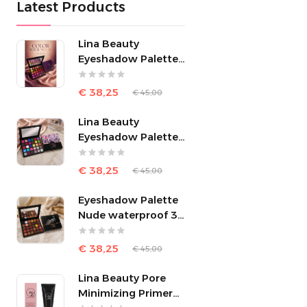
Latest Products
Lina Beauty
Eyeshadow Palette
Multicolors – 30
Kleuren
€ 38,25
€ 45,00
Lina Beauty
Eyeshadow Palette –
Cocktail 30 Colors
€ 38,25
€ 45,00
Eyeshadow Palette
Nude waterproof 30
kleuren
€ 38,25
€ 45,00
Lina Beauty Pore
Minimizing Primer