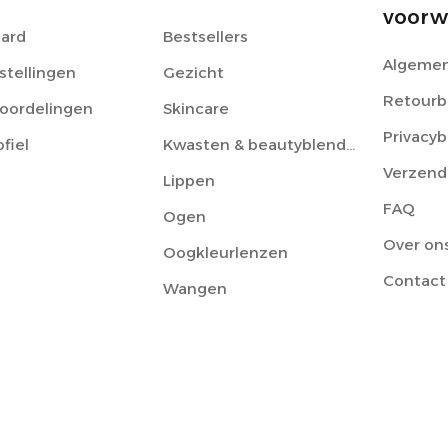
voorw
ard
Bestsellers
Algemen
stellingen
Gezicht
Retourb
eoordelingen
Skincare
Privacyb
ofiel
Kwasten & beautyblenders
Verzend
Lippen
FAQ
Ogen
Over on
Oogkleurlenzen
Contact
Wangen