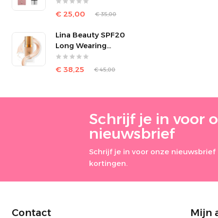
Shine Control
€ 25,00
€ 35,00
Lina Beauty SPF20
Long Wearing
Foundation
€ 38,25
€ 45,00
Schrijf je in voor 
nieuwsbrief
Schrijf je in voor onze nieuwsbri
kortingen.
Contact
Mijn 