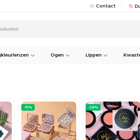
Contact
D
kleurlenzen
Ogen
Lippen
Kwaste
-15%
-28%