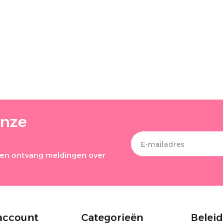
onze
ef en ontvang meldingen over
account
Categorieën
Beleid