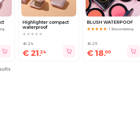
ct
Highlighter compact
BLUSH WATERPOOF
waterproof
ing
1
Beoordeling
€
24.
€
25.
€
21.
€
18.
24
00
sults