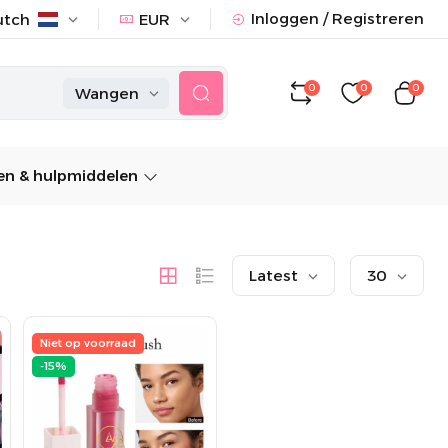
Inloggen / Registreren
utch
EUR
0
0
0
Wangen
n & hulpmiddelen
Latest
30
Niet op voorraad
-15%