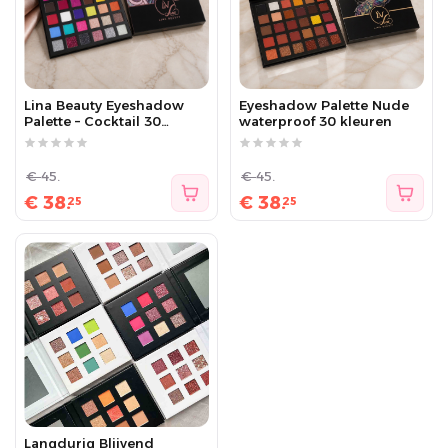
Lina Beauty Eyeshadow
Eyeshadow Palette Nude
Palette – Cocktail 30
waterproof 30 kleuren
Colors
€
45.
€
45.
€
38.
€
38.
25
25
Langdurig Blijvend