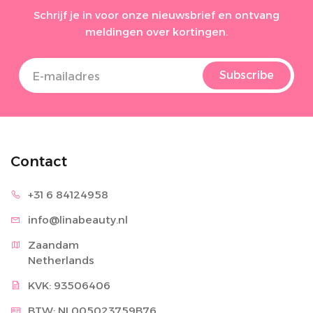
Schrijf je in voor onze nieuwsbrief en ontvang
meldingen over kortingen.
Subscribe
Contact
+31 6 8
4124958
info@lina
beauty.nl
Zaandam

Netherlands
KVK: 93506406
BTW: NL005023759B76