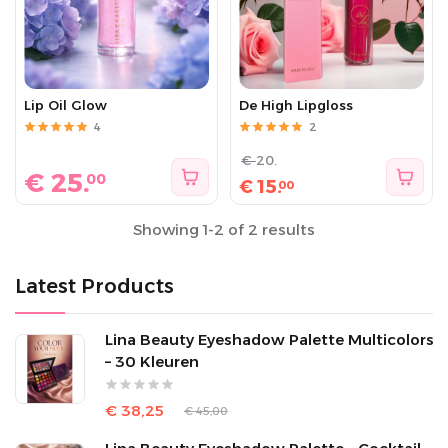
Lip Oil Glow
De High Lipgloss
4
2
€
20.
€
25.
00
€
15.
00
Showing 1-2 of 2 results
Latest Products
Lina Beauty Eyeshadow Palette Multicolors
– 30 Kleuren
€ 38,25
€ 45,00