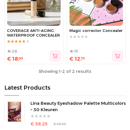
COVERAGE ANTI-AGING
Magic corrector Concealer
WATERPROOF CONCEALER
1
€
28.
€
15.
€
18.
€
12.
00
75
Showing 1-2 of 2 results
Latest Products
Lina Beauty Eyeshadow Palette Multicolors
– 30 Kleuren
€ 38,25
€ 45,00